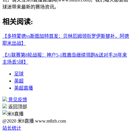
球迷带来最新的赛场资讯。
相关阅读:
【多特蒙德vs斯图加特首发：贝林厄姆领衔罗伊斯替补，阿德
耶米出战】
【J1联赛第8轮战报：神户5-1胜鹿岛继续领跑&送对手28年来
主场丢5球】
足球
英超
英超直播
意见反馈
返回顶部
@2020 米8直播 www.m8zb.com
站长统计