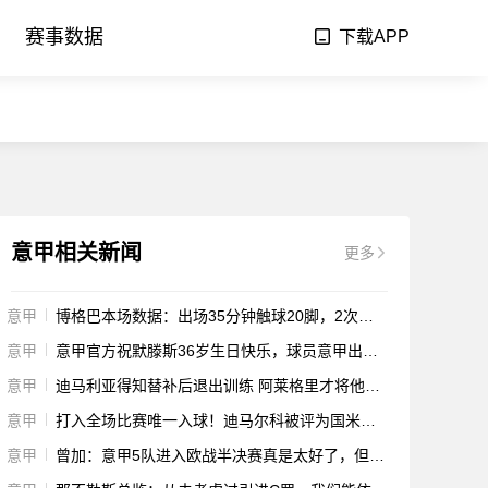
赛事数据
下载APP
意甲相关新闻
更多
意甲
博格巴本场数据：出场35分钟触球20脚，2次射正3次争顶成功
意甲
意甲官方祝默滕斯36岁生日快乐，球员意甲出战295场113球66助
意甲
迪马利亚得知替补后退出训练 阿莱格里才将他移出名单
意甲
打入全场比赛唯一入球！迪马尔科被评为国米战尤文最佳球员
意甲
曾加：意甲5队进入欧战半决赛真是太好了，但本土前锋少得可怜