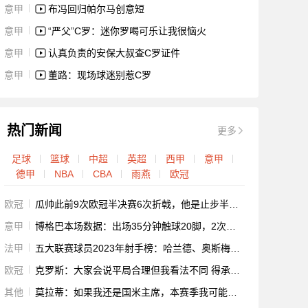
意甲
布冯回归帕尔马创意短
意甲
“严父”C罗：迷你罗喝可乐让我很恼火
意甲
认真负责的安保大叔查C罗证件
意甲
董路：现场球迷别惹C罗
热门新闻
更多
足球
篮球
中超
英超
西甲
意甲
德甲
NBA
CBA
雨燕
欧冠
欧冠
瓜帅此前9次欧冠半决赛6次折戟，他是止步半决赛次数最多主帅
意甲
博格巴本场数据：出场35分钟触球20脚，2次射正3次争顶成功
法甲
五大联赛球员2023年射手榜：哈兰德、奥斯梅恩和拉卡泽特14球居首
欧冠
克罗斯：大家会说平局合理但我看法不同 得承认德布劳内进了好球
其他
莫拉蒂：如果我还是国米主席，本赛季我可能会炒掉小因扎吉