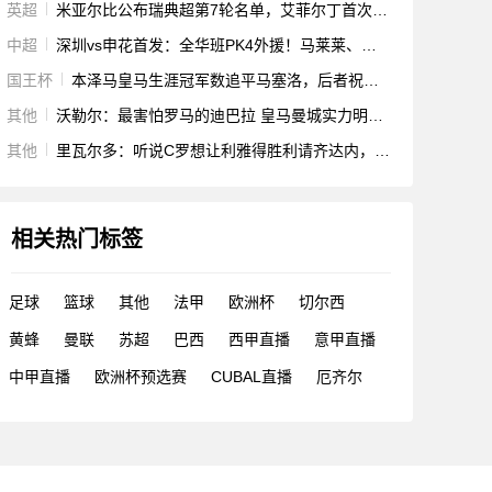
英超
米亚尔比公布瑞典超第7轮名单，艾菲尔丁首次进入比赛名单
中超
深圳vs申花首发：全华班PK4外援！马莱莱、特谢拉出战
国王杯
本泽马皇马生涯冠军数追平马塞洛，后者祝贺：为你自豪！
其他
沃勒尔：最害怕罗马的迪巴拉 皇马曼城实力明显强于米兰双雄
其他
里瓦尔多：听说C罗想让利雅得胜利请齐达内，若后者去沙特会很怪
相关热门标签
足球
篮球
其他
法甲
欧洲杯
切尔西
黄蜂
曼联
苏超
巴西
西甲直播
意甲直播
中甲直播
欧洲杯预选赛
CUBAL直播
厄齐尔