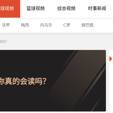
足球视频
篮球视频
综合视频
时事新闻
法甲
梅西
内马尔
C罗
姆巴佩
读吗？
你真的会读吗？