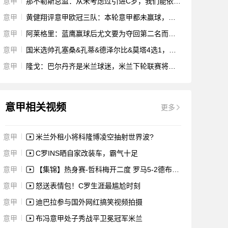
意甲
那不勒斯总监：从未考虑过引进C罗，我们能依靠现有的阵容
意甲
黄健翔评意甲欧冠三队：本轮意甲都未赢球，多线作战能力不足
意甲
阿莱格里：蓝鹰赢球后尤文要为夺回第二名而战 博格巴还不能首发
意甲
国米选帅孔塞桑&孔蒂&德泽尔比&莫塔4选1，不太可能请孔蒂
意甲
隆戈：巴尔丹齐是米兰球迷，米兰下轮联赛将对他进行现场考察
意甲相关视频
更多
意甲
米兰外租小将科隆博凌空抽射世界波?
意甲
C罗INS晒自家改装车，霸气十足
意甲
【集锦】热身赛-哲科梅开二度 罗马5-2德布雷塞尼
意甲
怒送表情包！C罗生涯最尴尬时刻
意甲
迪巴拉参与国外网红搞笑视频拍摄
意甲
布冯意甲处子秀战平卫冕冠军米兰