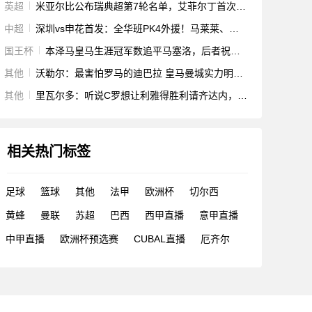
英超
米亚尔比公布瑞典超第7轮名单，艾菲尔丁首次进入比赛名单
中超
深圳vs申花首发：全华班PK4外援！马莱莱、特谢拉出战
国王杯
本泽马皇马生涯冠军数追平马塞洛，后者祝贺：为你自豪！
其他
沃勒尔：最害怕罗马的迪巴拉 皇马曼城实力明显强于米兰双雄
其他
里瓦尔多：听说C罗想让利雅得胜利请齐达内，若后者去沙特会很怪
相关热门标签
足球
篮球
其他
法甲
欧洲杯
切尔西
黄蜂
曼联
苏超
巴西
西甲直播
意甲直播
中甲直播
欧洲杯预选赛
CUBAL直播
厄齐尔