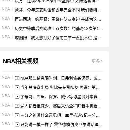
袁方：连续2年生死战中丢盔弃甲 太阳这套阵容已没有继续存在价值
NBA
蒙蒂：今年这支队伍和去年完全不同 我们要研究怎样进行阵容搭配
NBA
再进西决！约基奇：围绕在队友身边 并成为这段旅程的一部分很棒
NBA
历史中锋季后赛助攻上双次数：约基奇12次第1 张伯伦9次第2
NBA
塔图姆：我太想打好了但前三节一直投不进 是队友一直在鼓励我
NBA相关视频
更多
NBA
NBA那些输急眼时刻！贝弗利偷袭保罗，威少冲撞克莱
NBA
当年总决赛出局 科比先夸赞队友 再说：第二名是头号输家
NBA
字母哥、库里、保罗、威少等球星谈对本赛季的展望
NBA
湖人记者批威少：赛后采访全程盯着手机看有点不尊重人
NBA
三分之神没什么意见吧！库里扔进9记三分爆砍40分集锦
NBA
只能说一模一样了 霍华德模仿奥尼尔讲话逗乐女主持