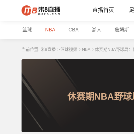
直播首页
篮球
NBA
CBA
湖人
詹姆斯
当前位置:
米8直播
>
篮球视频
>
NBA
>
休赛期NBA野球局：
休赛期NBA野球