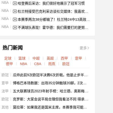
NBA
哈登赛后采访：我们很好地展示了冠军习惯
NBA
杜兰特接受巴克利采访谈社交媒体：我喜欢跟球迷交流
NBA
本赛季两次38分都输了！杜兰特24中13高效38分10板4助集锦
NBA
不满球队表现！霍华德：我们需要打的更努力，每个回合都很重要
热门新闻
更多
足球
篮球
中超
英超
西甲
意甲
德甲
NBA
CBA
雨燕
欧冠
欧冠
瓜帅此前9次欧冠半决赛6次折戟，他是止步半决赛次数最多主帅
意甲
博格巴本场数据：出场35分钟触球20脚，2次射正3次争顶成功
法甲
五大联赛球员2023年射手榜：哈兰德、奥斯梅恩和拉卡泽特14球居首
欧冠
克罗斯：大家会说平局合理但我看法不同 得承认德布劳内进了好球
其他
莫拉蒂：如果我还是国米主席，本赛季我可能会炒掉小因扎吉