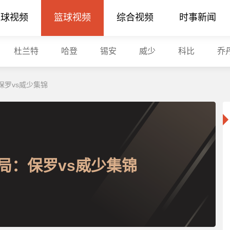
足球视频
篮球视频
综合视频
时事新闻
杜兰特
哈登
锡安
威少
科比
乔
保罗vs威少集锦
局：保罗vs威少集锦