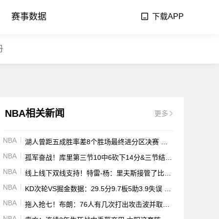
赛事数据
下载APP
丹
NBA相关新闻
更多
NBA
湖人曾距五成胜率差8个胜场最终进分区决赛 过去50年来第四队
NBA
孤军奋战！库里第三节10中6砍下14分&三节结束砍下26分6板5助
NBA
线上线下双线支持！特雷-杨：里夫斯接管了比赛 我爱这个
NBA
KD次轮VS掘金数据：29.5分9.7板5助3.9失误 三分命中率22.2%
NBA
拖入抢七！布朗：76人有几次打出攻击波并取得领先 但我们没慌
NBA